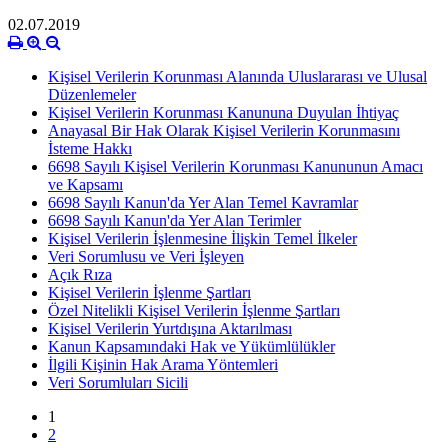
02.07.2019
Kişisel Verilerin Korunması Alanında Uluslararası ve Ulusal
Düzenlemeler
Kişisel Verilerin Korunması Kanununa Duyulan İhtiyaç
Anayasal Bir Hak Olarak Kişisel Verilerin Korunmasını
İsteme Hakkı
6698 Sayılı Kişisel Verilerin Korunması Kanununun Amacı
ve Kapsamı
6698 Sayılı Kanun'da Yer Alan Temel Kavramlar
6698 Sayılı Kanun'da Yer Alan Terimler
Kişisel Verilerin İşlenmesine İlişkin Temel İlkeler
Veri Sorumlusu ve Veri İşleyen
Açık Rıza
Kişisel Verilerin İşlenme Şartları
Özel Nitelikli Kişisel Verilerin İşlenme Şartları
Kişisel Verilerin Yurtdışına Aktarılması
Kanun Kapsamındaki Hak ve Yükümlülükler
İlgili Kişinin Hak Arama Yöntemleri
Veri Sorumluları Sicili
1
2